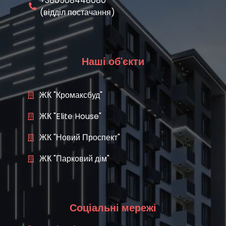
+380508448080
(відділ постачання)
Наші об'єкти
ЖК "Кромаксбуд"
ЖК "Elite House"
ЖК "Новий Проспект"
ЖК "Парковий дім"
Соціальні мережі