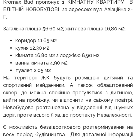
Kromax Bud пропонує 1 КІМНАТНУ КВАРТИРУ В
ЕЛІТНІЙ НОВОБУДОВІ за адресою: вул. Авіаційна 2-
Г.
Загальна площа 56,60 м2; житлова площа 16,80 м2.
коридор 11,65 м2
кухня 12,30 м2
кімната 16,80 м2 з лоджією 8,90 м2
ванна кімната 4,90 м2
туалет 2,05 м2
На території ЖК будуть розміщені дитячий та
спортивний майданчики. А також облаштований
сквер, де можна спокійно прогулятися з дитиною,
вийти на пробіжку, чи відпочити на свіжому повітрі.
Новобудова розташована у віддаленні від шумних
доріг, проте всього 5 хв. до проспекту Незалежності.
Є можливість безвідсоткового розтермінування на
весь період будівництва. Для детальної інформації