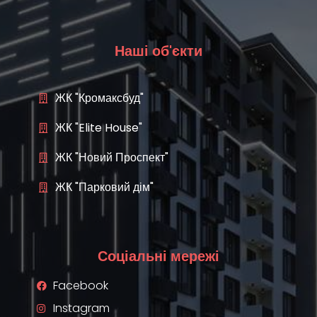
Наші об'єкти
ЖК "Кромаксбуд"
ЖК "Elite House"
ЖК "Новий Проспект"
ЖК "Парковий дім"
Соціальні мережі
Facebook
Instagram