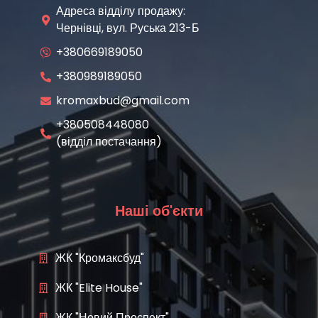
Адреса відділу продажу:
Чернівці, вул. Руська 213-Б
+380669189050
+380989189050
kromaxbud@gmail.com
+380508448080
(відділ постачання)
Наші об'єкти
ЖК "Кромаксбуд"
ЖК "Elite House"
ЖК "Новий Проспект"