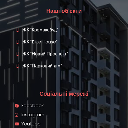
Наші об'єкти
ЖК "Кромаксбуд"
ЖК "Elite House"
ЖК "Новий Проспект"
ЖК "Парковий дім"
Соціальні мережі
Facebook
Instagram
Youtube