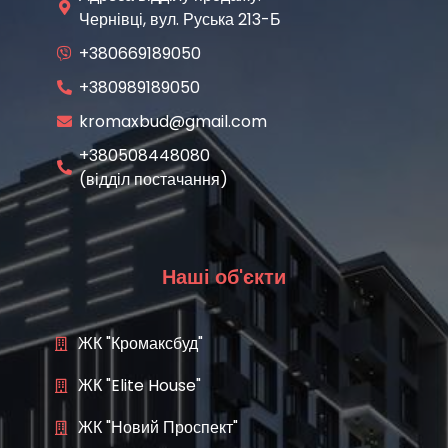
Чернівці, вул. Руська 213-Б
+380669189050
+380989189050
kromaxbud@gmail.com
+380508448080
(відділ постачання)
Наші об'єкти
ЖК "Кромаксбуд"
ЖК "Elite House"
ЖК "Новий Проспект"