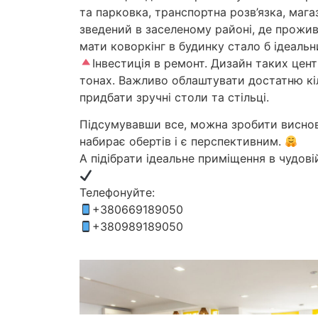
та парковка, транспортна розв’язка, мага
зведений в заселеному районі, де прожив
мати коворкінг в будинку стало б ідеаль
Інвестиція в ремонт. Дизайн таких цент
тонах. Важливо облаштувати достатню кіл
придбати зручні столи та стільці.
Підсумувавши все, можна зробити висново
набирає обертів і є перспективним.
А підібрати ідеальне приміщення в чудов
Телефонуйте:
+380669189050
+380989189050