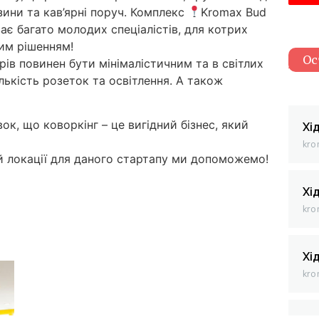
зини та кав’ярні поруч. Комплекс
Kromax Bud
ає багато молодих спеціалістів, для котрих
ним рішенням!
Ос
рів повинен бути мінімалістичним та в світлих
ькість розеток та освітлення. А також
к, що коворкінг – це вигідний бізнес, який
Хі
kro
ій локації для даного стартапу ми допоможемо!
Хі
kro
Хі
kro