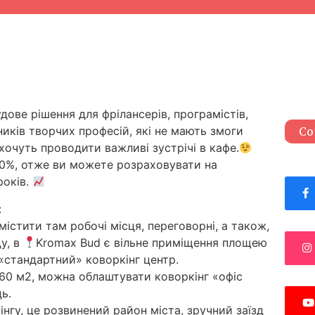
дове рішення для фрілансерів, програмістів,
ників творчих професій, які не мають змоги
Со
хочуть проводити важливі зустрічі в кафе.
0%, отже ви можете розраховувати на
років.
:
істити там робочі місця, переговорні, а також,
у, в
Kromax Bud є вільне приміщення площею
«стандартний» коворкінг центр.
60 м2, можна облаштувати коворкінг «офіс
ь.
нгу, це розвинений район міста, зручний заїзд