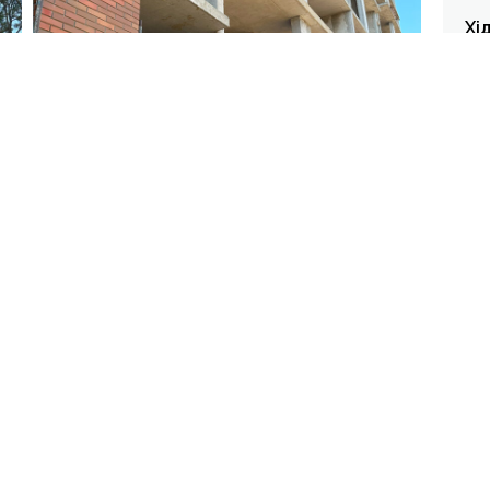
Хі
kro