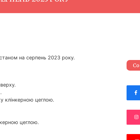
таном на серпень 2023 року.
Со
верху.
.
у клінкерною цеглою.
нкерною цеглою.