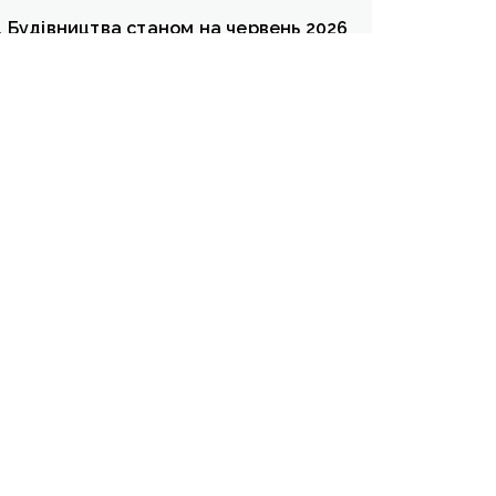
д Будівництва станом на червень 2026
maxbud1@gmail.com
6 июля, 2026
Замовити перегляд квартири
Наші менеджери зв'яжуться з вами
ЗАМОВИТИ