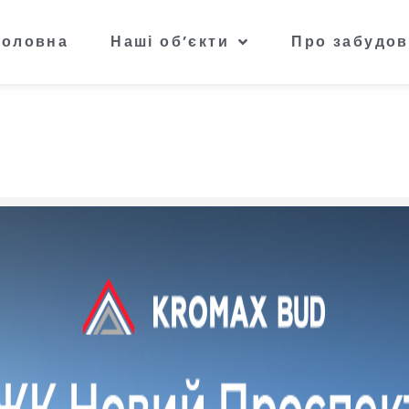
Головна
Наші об’єкти
Про забудов