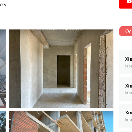
ху.
Ос
Хі
kro
Хі
kro
Хі
kro