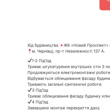
Хід будівництва
ЖК «Новий Проспект» с
м. Чернівці, пр-т Незалежності 137 А.
1-2 Під’їзд
Триває штукатурення внутрішніх стін 3 по
Продовжуються електромонтажні роботи
Відбувається облицювання фасаду будинк
Тривають загальні сантехнічні роботи.
3 Під’їзд
Триває облицювання фасаду будинку клі
4 Під’їзд
Завершено монтаж перекриття даху.