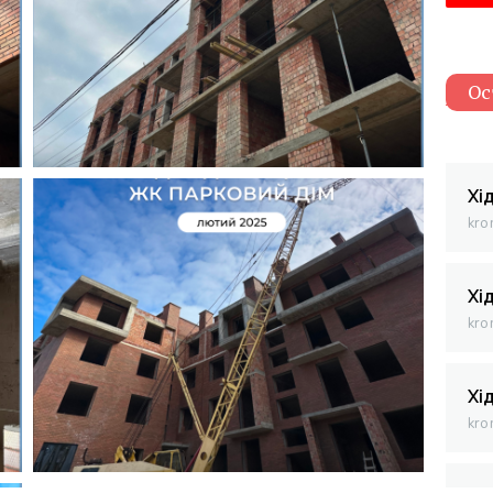
Ос
Хі
kro
Хі
kro
Хі
kro