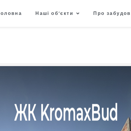
Головна
Наші об’єкти
Про забудов