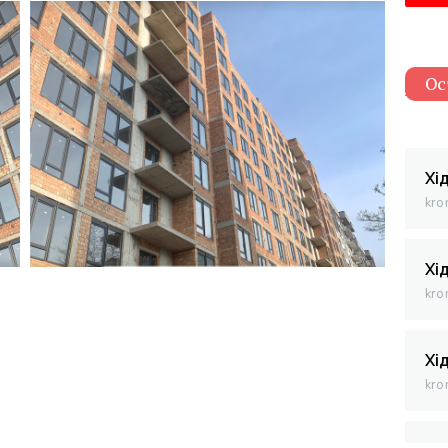
Ос
Хі
kro
Хі
kro
Хі
kro