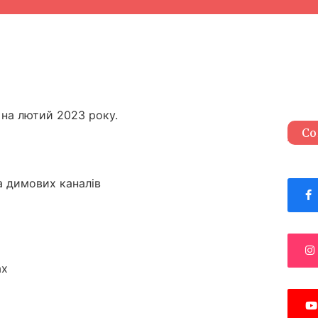
на лютий 2023 року.
Со
а димових каналів
ах