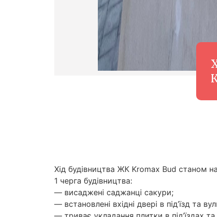
К
Хід будівництва ЖК Kromax Bud станом на
1 черга будівництва:
— висаджені саджанці сакури;
— встановлені вхідні двері в під’їзд та вул
— триває укладання плитки в під’їздах та