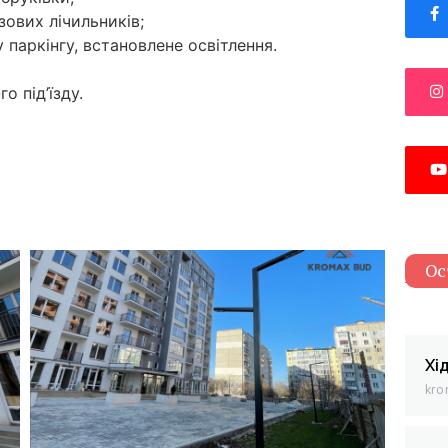
зових лічильників;
паркінгу, встановлене освітлення.
 під’їзду.
Ос
Хі
kro