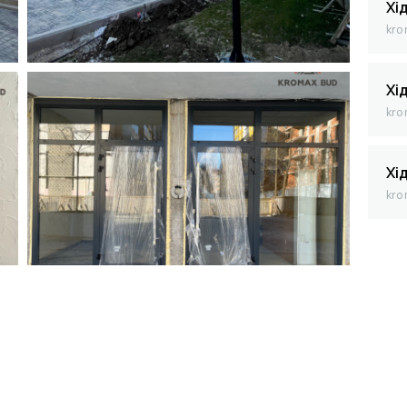
Хі
kro
Хі
kro
Хі
kro