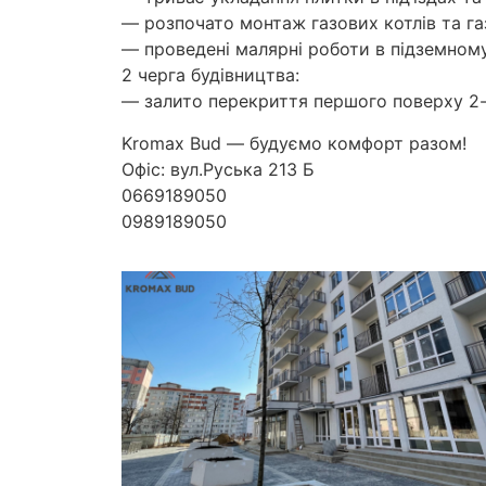
— розпочато монтаж газових котлів та га
— проведені малярні роботи в підземному 
2 черга будівництва:
— залито перекриття першого поверху 2-го
Kromax Bud — будуємо комфорт разом!
Офіс: вул.Руська 213 Б
0669189050
0989189050