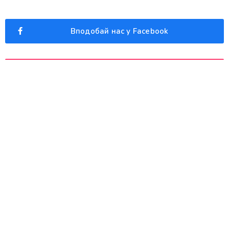
Вподобай нас у Facebook
Слідкуй за нами в Instagram
Дивись наші відео у Youtube
Останні новини
Хід будівництва станом на липень 2026
kromaxbud1@gmail.com
4 августа, 2026