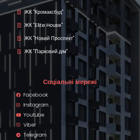
ЖК "Кромаксбуд"
ЖК "Elite House"
ЖК "Новий Проспект"
ЖК "Парковий дім"
Соціальні мережі
Facebook
Instagram
Youtube
Viber
Telegram