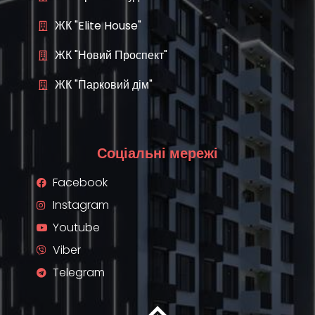
ЖК "Elite House"
ЖК "Новий Проспект"
ЖК "Парковий дім"
Соціальні мережі
Facebook
Instagram
Youtube
Viber
Telegram