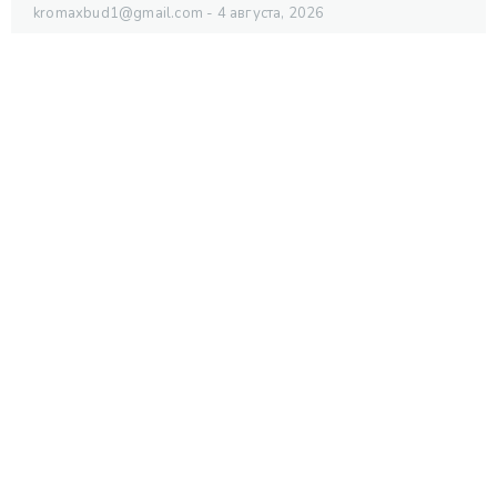
kromaxbud1@gmail.com
4 августа, 2026
Хід будівництва станом на липень 2026
kromaxbud1@gmail.com
4 августа, 2026
Хід Будівництва станом на червень 2026
kromaxbud1@gmail.com
6 июля, 2026
Хід Будівництва станом на червень 2026
kromaxbud1@gmail.com
6 июля, 2026