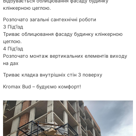
Відбувається облицювання фасаду будинку
клінкерною цеглою.
Розпочато загальні сантехнічні роботи
3 Під’їзд
Триває облицювання фасаду будинку клінкерною
цеглою.
4 Під’їзд
Розпочато монтаж вертикальних елементів виходу
на дах
Триває кладка внутрішніх стін 3 поверху
Kromax Bud – будуємо комфорт!